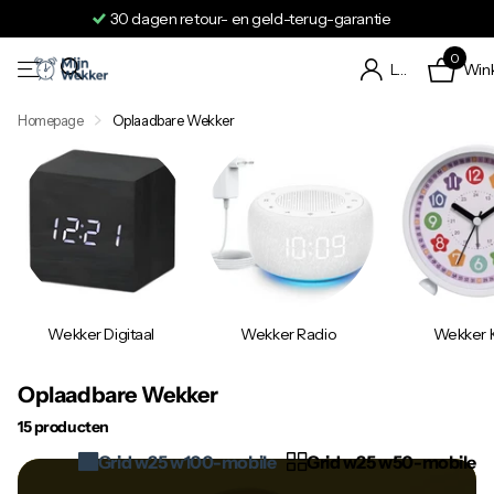
Verzending binnen 24 tot 48 uur
0
Win
Login
Homepage
Oplaadbare Wekker
Wekker Digitaal
Wekker Radio
Wekker 
Oplaadbare Wekker
15 producten
Grid w25 w100-mobile
Grid w25 w50-mobile