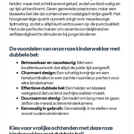
helder, maar niet schrikbarend geluid, zodat uw kind rustig en
op tijd uit bed komt. Geen generieke pieptonen, maar een
klassieke bel die de ochtend een nostalgisch tintje geeft. Het
hoogwaardige quartz uurwerk zorgt voor nauwkeurige
tijdmeting, zodat u altijd kunt vertrouwen op de punctualiteit.
Het is de perfecte manier om verantwoordelijkheid en
zelfstandigheid te stimuleren bij jonge kinderen.
De voordelen van onze roze kinderwekker met
dubbele bel:
Betrouwbaar en nauwkeurig:
Met een
kwaliteitsuurwerk dat altijd de juiste tijd aangeeft.
Charmant design:
Een schattig konijntje en een
heteluchtballon in een zachte roze kleur, perfect voor
elke kinderkamer.
Effectieve dubbele bel:
Een helder en klassiek
wekgeluid dat uw kind zachtjes wakker maakt.
Duurzaam en stevig:
Gemaakt om lang mee te gaan,
zelfs in de meest actieve kinderkamers.
Eenvoudig in gebruik:
Gemakkelijk in te stellen voor
zowel ouders als kinderen.
Kies voor vrolijke ochtenden met deze roze
kinderwekker met dubbele bel!