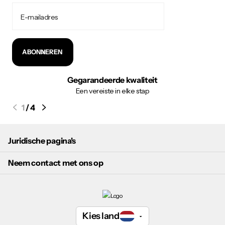
ABONNEREN
Gegarandeerde kwaliteit
Een vereiste in elke stap
1
/
4
Juridische pagina's
Neem contact met ons op
Kies land