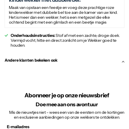
Maak van opstaan een feestje en voeg deze prachtige roze
kinderwekker met dubbele bel toe aan de kamer van uw kind.
Het is meer dan een wekker; het is een metgezel die elke
ochtend begint met een glimlach en een beetje magie.
Onderhoudsinstructies:
Stof af met een zachte, droge doek.
Vermijd vocht, hitte en direct zonlicht om je Wekker goed te
houden.
Andere klanten bekeken ook
Abonneer je op onze nieuwsbrief
Doe mee aan ons avontuur
Mis de nieuwtjes niet – wees een van de eersten om de kortingen
en exclusieve aanbiedingen op onze wekkers te ontdekken.
E-mailadres