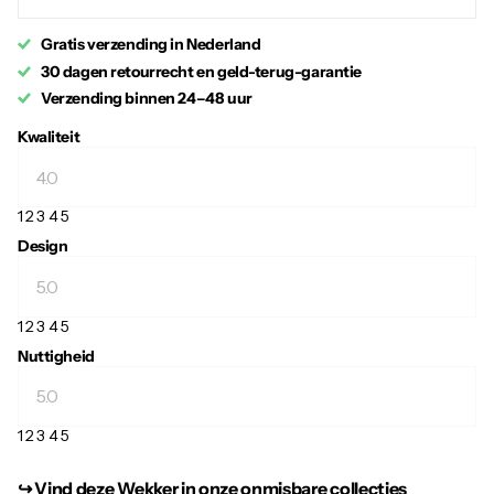
Gratis verzending in Nederland
30 dagen retourrecht en geld-terug-garantie
Verzending binnen 24–48 uur
Kwaliteit
1
2
3
4
5
Design
1
2
3
4
5
Nuttigheid
1
2
3
4
5
↪︎ Vind deze Wekker in onze onmisbare collecties