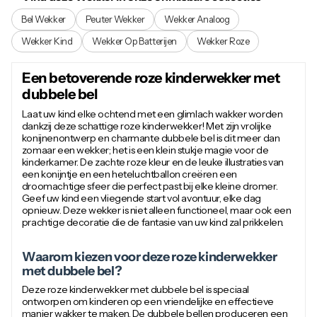
Bel Wekker
Peuter Wekker
Wekker Analoog
Wekker Kind
Wekker Op Batterijen
Wekker Roze
Een betoverende roze kinderwekker met
dubbele bel
Laat uw kind elke ochtend met een glimlach wakker worden
dankzij deze schattige roze kinderwekker! Met zijn vrolijke
konijnenontwerp en charmante dubbele bel is dit meer dan
zomaar een wekker; het is een klein stukje magie voor de
kinderkamer. De zachte roze kleur en de leuke illustraties van
een konijntje en een heteluchtballon creëren een
droomachtige sfeer die perfect past bij elke kleine dromer.
Geef uw kind een vliegende start vol avontuur, elke dag
opnieuw. Deze wekker is niet alleen functioneel, maar ook een
prachtige decoratie die de fantasie van uw kind zal prikkelen.
Waarom kiezen voor deze roze kinderwekker
met dubbele bel?
Deze roze kinderwekker met dubbele bel is speciaal
ontworpen om kinderen op een vriendelijke en effectieve
manier wakker te maken. De dubbele bellen produceren een